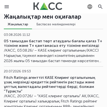
KASE клиринг орталығы
Клирингтік
және
есеп
айырысу
қызметтерін
,
сондай
-ақ
орталық
контрагенттің
қызметтерін
Жаңалықтар мен оқиғалар
көрсететін
инфрақұрылымдық
ұйым
.
Басқарма
KZ
қаулысына
сәйкес
ҚРҰБ
жүйелі
маңызды
Жаңалықтар
Баспасөз мәлімдемелері
инфрақұрылымдық
қаржы
ұйымдарына
жатады
RU
03.08.2026 11:12
05 тамыздан бастап төрт атаудағы бағалы қағаз Т+
EN
тізіміне және Т+ қамтамасыз ету тізіміне енгізіледі
/KACC, 03.08.26/ – KASE клиринг орталығының (KACC)
Нарықтық тәуекел жөніндегі комитетінің шешімімен
2026 жылғы 05 тамыздан бастап төменде көрсетілген
бағалы қағаздар ішінара қамтамасыз ету шарттарымен
орталық контрагенттің қатысуымен мәміле жасауға
20.07.2026 09:53
жіберілген қор нарығының қаржы құралдарының тізіміне
Fitch Ratings агенттігі KASE Клиринг орталығының
(Т+ тізімі) және ішінара қамтамасыз ету шарттарымен
ұзақ мерзімді кредиттік рейтингін растады және
ұлттық валютадағы рейтингтерді берді, болжам
жасалатын мәмілелер бойынша міндеттемелерді
"Тұрақты"
қамтамасыз ету ретінде есепке алынатын қаржы
/KACC, 20.07.26/ – "KASE клиринг орталығы" АҚ (KACC,
құралдарының тізіміне (Т+ қамтамасыз ету тізімі)
Клиринг орталығы) халықаралық Fitch Ratings рейтинг
енгізіледі: 1) "Қазақстан Тұрғын үй компаниясы" АҚ-тың
агенттігінің Клиринг орталығының BBB- деңгейіндегі