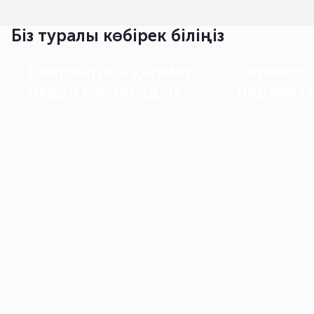
Біз туралы көбірек біліңіз
Клирингілік қызмет
Тәуекел
неден басталады?
параметр
Толығырақ
Толығырақ