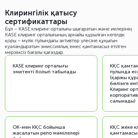
Клирингілік қатысу
сертификаттары
Бұл – KASE клиринг орталығы шығаратын және иелерінің
KASE клиринг орталығының арнайы құрылған кепілдік
қоры – мүлік пулындағы активтер үлесіне құқығын
куәландыратын эмиссиялық емес қамтамасыз етілген
мерзімсіз бағалы қағаздар.
KASE клиринг орталығы
КҚС қамтам
эмитенті болып табылады
пулында ес
(қаржы құ
бөлімге енг
Клиринг ор
корпоратив
салынады)
ОК-мен КҚС бойынша
КҚС жеке кл
жасалатын репо мәмілелері
қамтамасыз