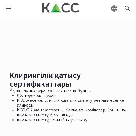
KZ
RU
EN
Клирингілік қатысу
сертификаттары
Ақша нарығы құралдарының жаңа буыны:
0% тәуекелді құрал
КҚС жеке клирингілік қамтамасыз ету ретінде есепке
алынады
КҚС ОК-мен жасалатын басқа да мәмілелер бойынша
қамтамасыз ету бола алады
қамтамасыз етуді онлайн ауыстыру