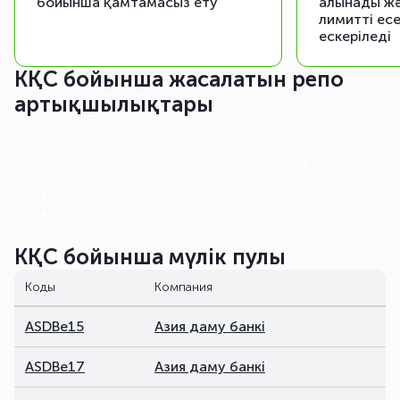
бойынша қамтамасыз ету
алынады жә
лимитті ес
ескеріледі
КҚС бойынша жасалатын репо
артықшылықтары
Қамтамасыз етуге енгізілген
Қамтамасыз етуд
бағалы қағаздар бойынша
сауда-клири
салыстыру:
қамтамасыз 
табыс алу құқығы
ауыстыру
дауыс беру құқығы
КҚС бойынша мүлік пулы
Коды
Компания
ASDBe15
Азия даму банкі
ASDBe17
Азия даму банкі