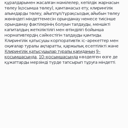
құралдарымен жасалған мәмілелер, кепілдік жарнасын
төлеу (қосымша төлеу), қамтамасыз ету, клирингілік
алымдарды төлеу, айыппұл/тұрақсыздық айыбын төлеу
жөніндегі міндеттемесін орындамау немесе тиісінше
орындамау фактілерінің болуын талдауды, меншікті
капиталдың жеткіліктілігі мен өтімділігі бойынша
нормативтердің сәйкестігін талдауды қамтиды.
Клирингілік қатысушы корпоративтік іс-әрекеттер мен
оқиғалар туралы ақпаратты, қаржылық есептілікті және
Клирингілік қатысушылар туралы қағиданың
9-
қосымшасында
,
10-қосымшасында
көзделген өзге де
құжаттарды мерзімді түрде тапсырып тұруға міндетті.