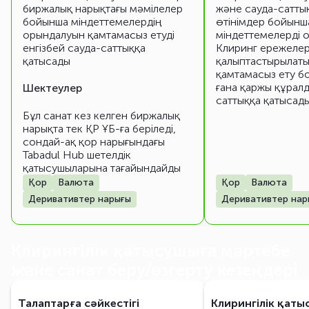
биржалық нарықтағы мәмілелер
және сауда-сатты
бойынша міндеттемелердің
өтінімдер бойынш
орындалуын қамтамасыз етуді
міндеттемелерді 
енгізбей сауда-саттыққа
Клиринг ережелер
қатысады
қалыптастырылатын
қамтамасыз ету б
ғана қаржы құрал
Шектеулер
саттыққа қатысад
Бұл санат кез келген биржалық
нарықта тек ҚР ҰБ-ға беріледі,
сондай-ақ қор нарығындағы
Tabadul Hub шетелдік
қатысушыларына тағайындайды
Қор
Валюта
Қор
Валюта
Деривативтер нарығы
Деривативтер нар
Клирингілік қатысушыға мәртебе
және санат беру/өзгерту кезеңдері
Талаптарға сәйкестігі
Клирингілік қаты