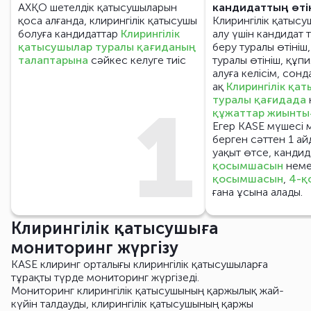
АХҚО шетелдік қатысушыларын
кандидаттың өтін
қоса алғанда, клирингілік қатысушы
Клирингілік қатыс
болуға кандидаттар
Клирингілік
алу үшін кандидат 
қатысушылар туралы
қағиданың
беру туралы өтініш
талаптарына
сәйкес келуге тиіс
туралы өтініш, құп
алуға келісім, сонд
ақ
Клирингілік қа
1
туралы қағидада
құжаттар жиынты
Егер KASE мүшесі 
берген сәттен 1 а
уақыт өтсе, канди
қосымшасын
нем
қосымшасын
,
4-қ
ғана ұсына алады.
Клирингілік қатысушыға
мониторинг жүргізу
KASE клиринг орталығы клирингілік қатысушыларға
тұрақты түрде мониторинг жүргізеді.
Мониторинг клирингілік қатысушының қаржылық жай-
күйін талдауды, клирингілік қатысушының қаржы