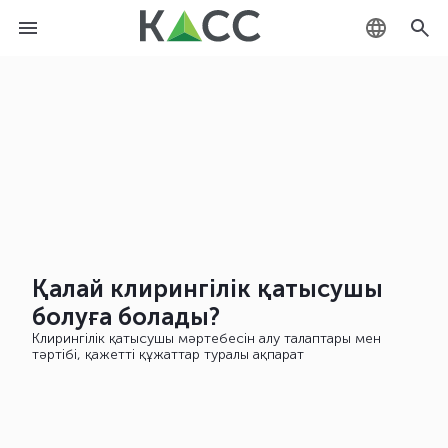
KZ
RU
EN
Қалай клирингілік қатысушы
болуға болады?
Клирингілік қатысушы мәртебесін алу талаптары мен
тәртібі, қажетті құжаттар туралы ақпарат