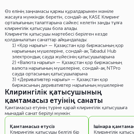
Өз елінің заңнамасы қаржы құралдарымен мәміле
жасауға мүмкіндік беретін, сондай-ақ KASE Клиринг
орталығының талаптарына сәйкес келетін заңды тұлға
клирингілік қатысушы бола алады.
Клирингтік қатысушы мәртебесі берілген кезде
қолданылатын санаттар айқындалады:
«Қор нарығы» — Қазақстан қор биржасының қор
нарығының мүшелеріне, сондай-ақ Tabadul Hub
электрондық сауда жүйесінің қатысушыларына
«Валюта нарығы» — Қазақстан қор биржасының
валюта нарығының мүшелеріне, сондай-ақ NTPro
сауда ортасының қатысушыларына
«Деривативтер нарығы» — Қазақстан қор
биржасының деривативтер нарығының мүшелеріне
Клирингілік қатысушының
қамтамасыз етуінің санаты
Қамтамасыз етуінің түріне қарай клирингілік қатысушыға
мынадай санат берілуі мүмкін:
Қамтамасыз етусіз
Ішінара қамтама
Клирингілік қатысушы белгілі бір
Клирингілік қатыс