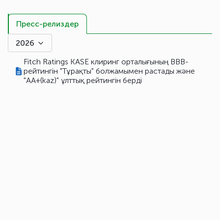
Пресс-релиздер
2026
Fitch Ratings KASE клиринг орталығының BBB-
рейтингін "Тұрақты" болжамымен растады және
"AA+(kaz)" ұлттық рейтингін берді