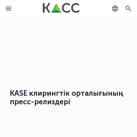
KZ
RU
EN
KASE клирингтік орталығының
пресс-релиздері