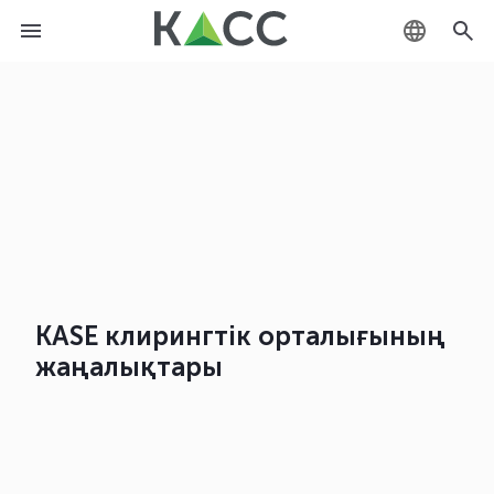
KZ
RU
EN
KASE клирингтік орталығының
жаңалықтары