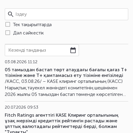
Тек тақырыптарда
Дәл сәйкестік
Кезеңді таңдаңыз
03.08.2026 11:12
05 тамыздан бастап төрт атаудағы бағалы қағаз Т+
тізіміне және Т+ қамтамасыз ету тізіміне енгізіледі
/KACC, 03.08.26/ – KASE клиринг орталығының (KACC)
Нарықтық тәуекел жөніндегі комитетінің шешімімен
2026 жылғы 05 тамыздан бастап төменде көрсетілген
бағалы қағаздар ішінара қамтамасыз ету шарттарымен
орталық контрагенттің қатысуымен мәміле жасауға
20.07.2026 09:53
жіберілген қор нарығының қаржы құралдарының тізіміне
Fitch Ratings агенттігі KASE Клиринг орталығының
(Т+ тізімі) және ішінара қамтамасыз ету шарттарымен
ұзақ мерзімді кредиттік рейтингін растады және
ұлттық валютадағы рейтингтерді берді, болжам
жасалатын мәмілелер бойынша міндеттемелерді
"Тұрақты"