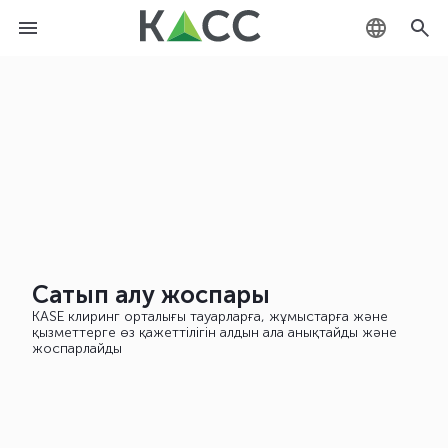
KZ
RU
EN
Сатып алу жоспары
KASE клиринг орталығы тауарларға, жұмыстарға және
қызметтерге өз қажеттілігін алдын ала анықтайды және
жоспарлайды