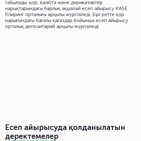
табылады: қор, валюта және деривативтер
нарықтарындағы барлық ақшалай есеп айырысу KASE
Клиринг орталығы арқылы жүргізіледі. Бұл ретте қор
нарығындағы бағалы қағаздар бойынша есеп айырысу
орталық депозитарий арқылы жүргізіледі.
Клирингілік қызметті жүзеге асыруға арналған
шоттардың айрықша құқықтық мәртебесі бар:
олар клиринг ұйымының, оның ішінде таратылған
немесе банкроттыққа ұшыраған жағдайда оның
мүлкінің қорына кірмейді;
оларға клиринг ұйымының міндеттемелері
бойынша өндіріп алу қолданылмайды;
оларға клирингілік қатысушылардың
міндеттемелерін орындауға байланысты емес
негіздермен құқық қорғау және өзге де
мемлекеттік органдар тарапынан талап қоюға
болмайды;
тек есеп айырысу және қамтамасыз етуді есепке
алу үшін пайдаланылады.
Есеп айырысуда қолданылатын
деректемелер