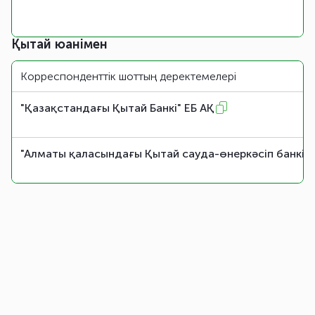
Қытай юанімен
Корреспонденттік шоттың деректемелері
"Қазақстандағы Қытай Банкі" ЕБ АҚ
"Алматы қаласындағы Қытай сауда-өнеркәсіп банкі" 