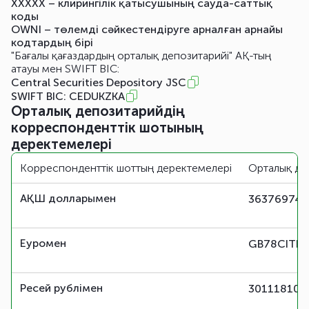
XXXXX – клирингілік қатысушының сауда-саттық
коды
OWNI – төлемді сәйкестендіруге арналған арнайы
кодтардың бірі
"Бағалы қағаздардың орталық депозитарийі" АҚ-тың
атауы мен SWIFT BIC:
Central Securities Depository JSC
SWIFT BIC: CEDUKZKA
Орталық депозитарийдің
корреспонденттік шотының
деректемелері
Корреспонденттік шоттың деректемелері
Орталық де
АҚШ долларымен
36376974
Еуромен
GB78CITI1
Ресей рублімен
301118109