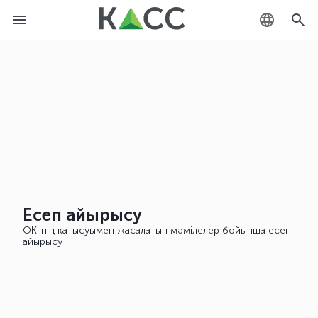
KZ
RU
EN
Есеп айырысу
ОК-нің қатысуымен жасалатын мәмілелер бойынша есеп
айырысу