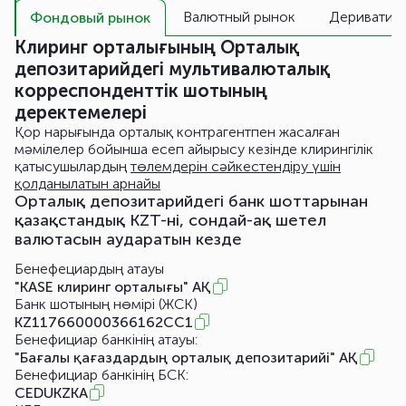
Валютный рынок
Дериватив
Фондовый рынок
Клиринг орталығының Орталық
депозитарийдегі мультивалюталық
корреспонденттік шотының
деректемелері
Қор нарығында орталық контрагентпен жасалған
мәмілелер бойынша есеп айырысу кезінде клирингілік
қатысушылардың
төлемдерін сәйкестендіру үшін
қолданылатын арнайы
Орталық депозитарийдегі банк шоттарынан
қазақстандық KZT-ні, сондай-ақ шетел
валютасын аударатын кезде
Бенефециардың атауы
"KASE клиринг орталығы" АҚ
Банк шотының нөмірі (ЖСК)
KZ117660000366162CC1
Бенефициар банкінің атауы:
"Бағалы қағаздардың орталық депозитарийі" АҚ
Бенефициар банкінің БСК:
CEDUKZKA