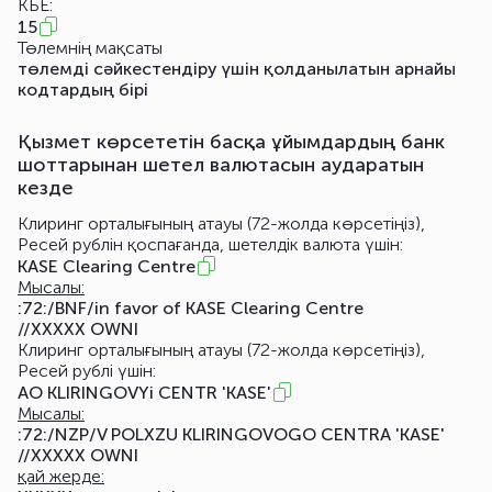
КБЕ:
15
Төлемнің мақсаты
төлемді сәйкестендіру үшін қолданылатын арнайы
кодтардың бірі
Қызмет көрсететін басқа ұйымдардың банк
шоттарынан шетел валютасын аударатын
кезде
Клиринг орталығының атауы (72-жолда көрсетіңіз),
Ресей рублін қоспағанда, шетелдік валюта үшін:
KASE Clearing Centre
Мысалы:
:72:/BNF/in favor of KASE Clearing Centre
//XXXXX OWNI
Клиринг орталығының атауы (72-жолда көрсетіңіз),
Ресей рублі үшін:
AO KLIRINGOVYi CENTR 'KASE'
Мысалы:
:72:/NZP/V POLXZU KLIRINGOVOGO CENTRA 'KASE'
//XXXXX OWNI
қай жерде: