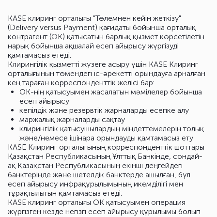
KASE клиринг орталығы "Төлемнен кейін жеткізу"
(Delivery versus Payment) қағидаты бойынша орталық
контрагент (ОК) қатысатын барлық қызмет көрсетілетін
нарық бойынша ақшалай есеп айырысу жүргізуді
қамтамасыз етеді.
Клирингілік қызметті жүзеге асыру үшін KASE Клиринг
орталығының төмендегі іс-әрекетті орындауға арналған
кең тараған корреспонденттік желісі бар:
ОК-нің қатысуымен жасалатын мәмілелер бойынша
есеп айырысу
кепілдік және резервтік жарналарды есепке алу
маржалық жарналарды сақтау
клирингілік қатысушылардың міндеттемелерін толық
және/немесе ішінара орындауды қамтамасыз ету
KASE Клиринг орталығының корреспонденттік шоттары
Қазақстан Республикасының Ұлттық Банкінде, сондай-
ақ Қазақстан Республикасының екінші деңгейдегі
банктерінде және шетелдік банктерде ашылған, бұл
есеп айырысу инфрақұрылымының икемділігі мен
тұрақтылығын қамтамасыз етеді.
KASE клиринг орталығы ОК қатысуымен операция
жүргізген кезде негізгі есеп айырысу құрылымы болып